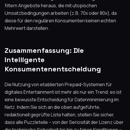
filtern Angebote heraus, die mit utopischen
Umsatzbedingungen arbeiten (z.B. 70x oder 80x), da
diese für den regulären Konsumenten keinen echten
Mehrwert darstellen.
Zusammenfassung: Die
intelligente
Konsumentenentscheidung
Die Nutzung von etablierten Prepaid-Systemen für
digitales Entertainment ist mehr als nur ein Trend; es ist
eine bewusste Entscheidung für Datenminimierung im
Netz. Indem Sie sich an die oben aufgeführte,
redaktionell geprüfte Liste halten, stellen Sie sicher,
dass alle Puzzleteile – von der Seriosität der Lizenz über
die technische Sicherheit bis hin zu fairen Konditionen –