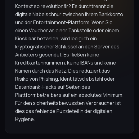
Kontext so revolutionär? Es durchtrennt die
digitale Nabelschnur zwischen Ihrem Bankkonto
und der Entertainment-Plattform. Wenn Sie
einen Voucher an einer Tankstelle oder einem
Kiosk bar bezahlen, wird lediglich ein
kryptografischer Schlüssel an den Server des
Anbieters gesendet. Es fließen keine
Kreditkartennummern, keine IBANs und keine
Namen durch das Netz. Dies reduziert das
Risiko von Phishing, Identitätsdiebstahl oder
Datenbank-Hacks auf Seiten des
Plattformbetreibers auf ein absolutes Minimum.
Für den sicherheitsbewussten Verbraucher ist
dies das fehlende Puzzleteil in der digitalen
Hygiene.