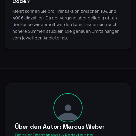
Code?
Meist können Sie pro Transaktion zwischen 10€ und
400€ einzahlen. Da der Vorgang aber beliebig oft an
der Kasse wiederholt werden kann, lassen sich auch
höhere Summen stückeln. Die genauen Limits hängen
vom jeweiligen Anbieter ab.
Über den Autor: Marcus Weber
Digitaler Finanzanalyst & Redakteur bei