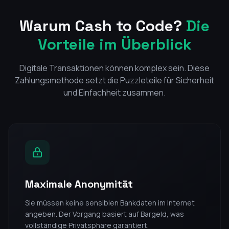
Warum Cash to Code?
Die
Vorteile im Überblick
Digitale Transaktionen können komplex sein. Diese
Zahlungsmethode setzt die Puzzleteile für Sicherheit
und Einfachheit zusammen.
Maximale Anonymität
Sie müssen keine sensiblen Bankdaten im Internet
angeben. Der Vorgang basiert auf Bargeld, was
vollständige Privatsphäre garantiert.