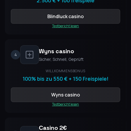
2.500 € + 100 freispiele
Blindluck casino
Testbericht lesen
Wyns casino
4
Sicher, Schnell, Geprüft
WILLKOMMENSBONUS
100% bis zu 550 € + 150 Freispiele!
Wyns casino
Testbericht lesen
Сasino 2€