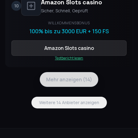
Amazon Slots casino
10
Sicher, Schnell, Geprüft
WILLKOMMENSBONUS
100% bis zu 3000 EUR + 150 FS
Amazon Slots casino
Testbericht lesen
Mehr anzeigen (14)
Weitere 14 Anbieter anzeigen