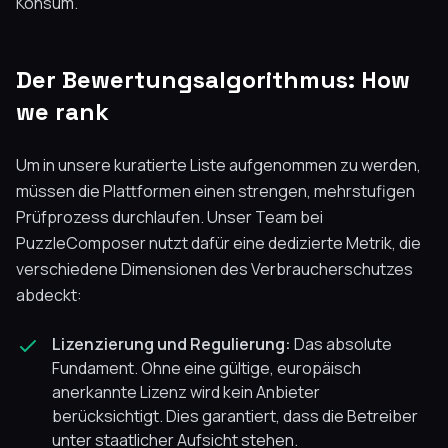
Konsum.
Der Bewertungsalgorithmus: How
we rank
Um in unsere kuratierte Liste aufgenommen zu werden,
müssen die Plattformen einen strengen, mehrstufigen
Prüfprozess durchlaufen. Unser Team bei
PuzzleComposer nutzt dafür eine dedizierte Metrik, die
verschiedene Dimensionen des Verbraucherschutzes
abdeckt:
Lizenzierung und Regulierung:
Das absolute
Fundament. Ohne eine gültige, europäisch
anerkannte Lizenz wird kein Anbieter
berücksichtigt. Dies garantiert, dass die Betreiber
unter staatlicher Aufsicht stehen.