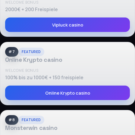
WELCOME BONUS
2000€ + 200 Freispiele
Vipluck casino
#7
FEATURED
Online Krypto casino
WELCOME BONUS
100% bis zu 1000€ + 150 freispiele
Online Krypto casino
#8
FEATURED
Monsterwin casino